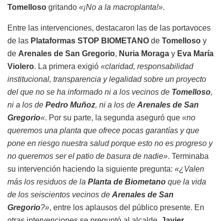
Tomelloso
gritando
«¡No a la macroplanta!»
.
Entre las intervenciones, destacaron las de las portavoces
de las
Plataformas STOP BIOMETANO
de
Tomelloso
y
de
Arenales de San Gregorio
,
Nuria Moraga
y
Eva María
Violero
. La primera exigió
«claridad, responsabilidad
institucional, transparencia y legalidad sobre un proyecto
del que no se ha informado ni a los vecinos de
Tomelloso
,
ni a los de
Pedro Muñoz
, ni a los de
Arenales de San
Gregorio
«
. Por su parte, la segunda aseguró que
«no
queremos una planta que ofrece pocas garantías y que
pone en riesgo nuestra salud porque esto no es progreso y
no queremos ser el patio de basura de nadie»
. Terminaba
su intervención haciendo la siguiente pregunta:
«¿Valen
más los residuos de la
Planta de Biometano
que la vida
de los seiscientos vecinos de
Arenales de San
Gregorio
?»
, entre los aplausos del público presente. En
otras intervenciones se preguntó al alcalde,
Javier