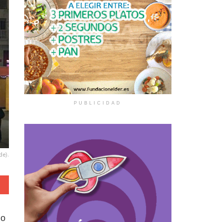
de).
do